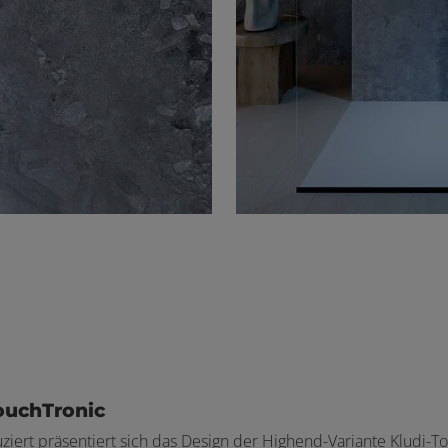
TouchTronic
iert präsentiert sich das Design der Highend-Variante Kludi-T