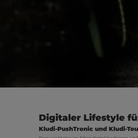
Digitaler Lifestyle 
Kludi-PushTronic und Kludi-To