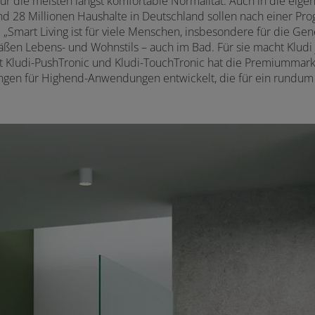
st für die meisten längst komfortable Normalität. Auch in die ei
28 Millionen Haushalte in Deutschland sollen nach einer Progn
„Smart Living ist für viele Menschen, insbesondere für die Gener
äßen Lebens- und Wohnstils – auch im Bad. Für sie macht Kludi 
it Kludi-PushTronic und Kludi-TouchTronic hat die Premiumma
ungen für Highend-Anwendungen entwickelt, die für ein rundum