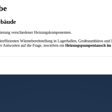
be
ebäude
mierung verschiedener Heizungs­komponenten.
eeffizienten Wärmebereitstellung in Lagerhallen, Großraumbüros und Pr
er Antworten auf die Frage, inwiefern ein
Heizungspumpentausch im
ge Komponenten und Systeme, die Sie bei der Erneuerung, Modernisie
e
Heizungswartung
gerade für gewerbliche Gebäude mit sich bringt.