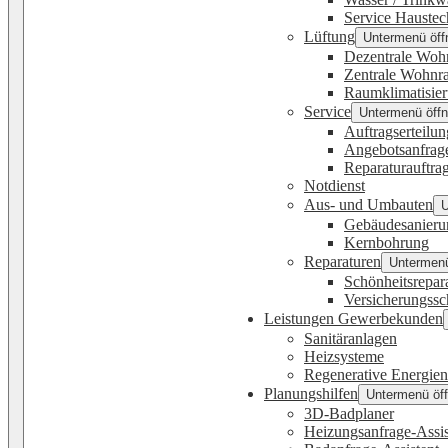
Service Haustec
Lüftung
Untermenü öff
Dezentrale Woh
Zentrale Wohnr
Raumklimatisie
Service
Untermenü öffn
Auftragserteilun
Angebotsanfrag
Reparaturauftra
Notdienst
Aus- und Umbauten
U
Gebäudesanieru
Kernbohrung
Reparaturen
Untermenü
Schönheitsrepar
Versicherungss
Leistungen Gewerbekunden
Sanitäranlagen
Heizsysteme
Regenerative Energien
Planungshilfen
Untermenü öff
3D-Badplaner
Heizungsanfrage-Assis