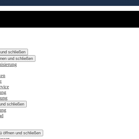
 und schließen
nen und schließen
isierung
zen
g
rvice
ung
zung
und schließen
ung
ad
 öffnen und schließen
asser