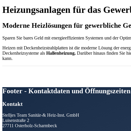
Heizungsanlagen für das Gewer
Moderne Heizlösungen für gewerbliche G
Sparen Sie bares Geld mit energieeffizienten Systemen und der Opti
Heizen mit Deckenheizstrahlplatten ist die moderne Lösung der energi
Deckenheizsysteme als
Hallenheizung.
Darüber hinaus finden Sie hi
kann.
KWK-Anlagen, BHKW, Kaskadierung:
Wir erklären Ihnen wichti
sollten. Außerdem erfahren Sie hier, welche Vorteile eine regelmäßig
Footer - Kontaktdaten und Öffnungszeiten
Kontakt
Stelljes Team Sanitär-& Heiz-Inst. GmbH
Luisenstraße 2
27711 Osterholz-Scharmbeck