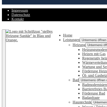
Impressum
Datenschutz
Kontakt
Zurück nach oben
Home
Leistungen
Untermenü öffnen
Heizung
Untermenü öff
Heizungsmodern
Heizen mit Gas
Regenerativ hei
Wärmeverteilun
Wartung und Se
Förderung Heiz
Öl- und Gashei
Bad
Untermenü öffnen 
Badmodernisier
Barrierefreies B
Förderung Bad
Badanfrage
Haustechnik
Untermenü
Wasser / Trinkw