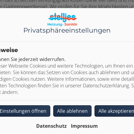
er Gasbrennwertkessel. Wir prüfen für Sie Ihre Möglichkeiten 
mbination mit einer Solarthermie.
Privatsphäre­einstellungen
nweise
en Sie jederzeit widerrufen.
ser Webseite Cookies und weitere Technologien, um Ihnen ein
ieten. Sie können das Setzen von Cookies auch ablehnen und un
Ihre Vorteile
igen Cookies nutzen. Weitere Informationen, sowie eine detaill
ten Technologien finden Sie in unserer Datenschutzerklärung. S
t ändern.
Einstellungen öffnen
Alle ablehnen
Alle akzeptiere
Qualität vom Fachmann
Wir verbauen ausschließlich
Datenschutz
Impressum
Markenprodukte führender Hersteller