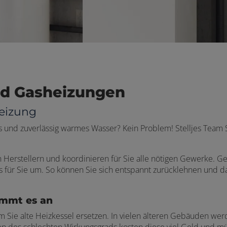
und Gasheizungen
eizung
und zuverlässig warmes Wasser? Kein Problem! Stelljes Team 
Herstellern und koordinieren für Sie alle nötigen Gewerke. Ge
für Sie um. So können Sie sich entspannt zurücklehnen und dar
ommt es an
 Sie alte Heizkessel ersetzen. In vielen älteren Gebäuden we
en des schlechten Wirkungsgrads kosten diese viel Geld und m