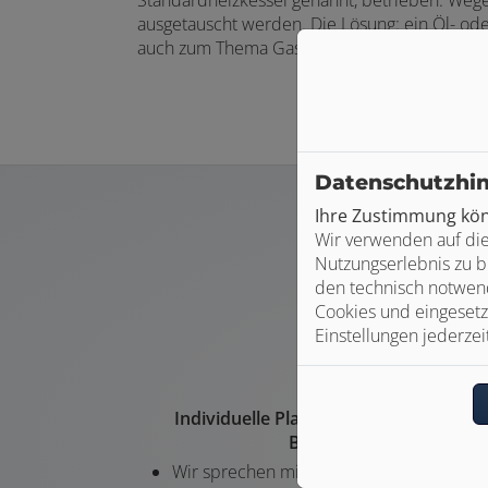
ausgetauscht werden. Die Lösung: ein Öl- od
auch zum Thema Gasbrennwert-Heizung in Ko
Datenschutzhi
Ihre Zustimmung könn
Wir verwenden auf die
Nutzungserlebnis zu b
den technisch notwend
Cookies und eingesetz
Einstellungen jederzei
Individuelle Planung und persönliche
Beratung
Wir sprechen mit Ihnen über Ihre