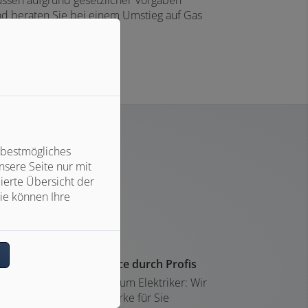
und beraten Sie bei einem Umstieg auf Gas
 bestmögliches
sere Seite nur mit
ierte Übersicht der
ie können Ihre
n
Installation und Service durch Profis
Vom Schornsteinfeger zum Elektriker: Wir
koordinieren alle Gewerke für Sie