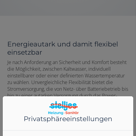
Energieautark und damit flexibel
einsetzbar
Je nach Anforderung an Sicherheit und Komfort besteht
die Möglichkeit, zwischen Kaltwasser, individuell
einstellbarer oder einer definierten Wassertemperatur
zu wählen. Unvergleichliche Flexibilität bietet die
Stromversorgung, die von Netz- über Batteriebetrieb bis
hin zu einer autarken Versorgung durch das Power-
Modul mit Wasser-Turbine reicht. Damit ist an jeder
denkbaren Entnahmestelle eine berührungslose
Funktion möglich. Die Sensoreinheit bleibt dabei immer
Privatsphäre­einstellungen
gleich. So kann die Stromquelle auch nachträglich
gewechselt werden, wenn sich beispielsweise durch
Renovierungsmaßnahmen die Ausgangslage verändert.