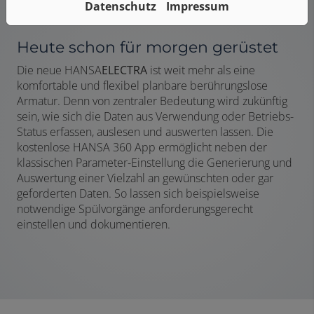
Datenschutz
Impressum
Heute schon für morgen gerüstet
Die neue HANSA
ELECTRA
ist weit mehr als eine
komfortable und flexibel planbare berührungslose
Armatur. Denn von zentraler Bedeutung wird zukünftig
sein, wie sich die Daten aus Verwendung oder Betriebs-
Status erfassen, auslesen und auswerten lassen. Die
kostenlose HANSA 360 App ermöglicht neben der
klassischen Parameter-Einstellung die Generierung und
Auswertung einer Vielzahl an gewünschten oder gar
geforderten Daten. So lassen sich beispielsweise
notwendige Spülvorgänge anforderungsgerecht
einstellen und dokumentieren.